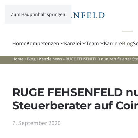
Zum Hauptinhalt springen
Home
Kompetenzen
Kanzlei
Team
Karriere
Blog
Se
Home
»
Blog
»
Kanzleinews
»
RUGE FEHSENFELD nun zertifizierter Ste
RUGE FEHSENFELD nun 
Steuerberater auf Coi
7. September 2020