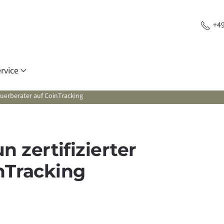
+49
rvice
uerberater auf CoinTracking
zertifizierter
nTracking