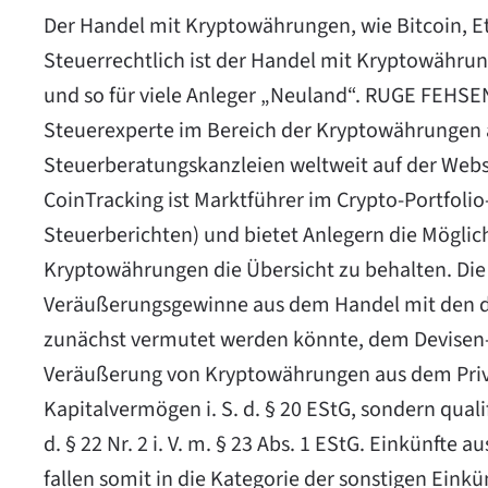
Der Handel mit Kryptowährungen, wie Bitcoin, Eth
Steuerrechtlich ist der Handel mit Kryptowähru
und so für viele Anleger „Neuland“. RUGE FEHSENFE
Steuerexperte im Bereich der Kryptowährungen a
Steuerberatungskanzleien
weltweit auf der Web
CoinTracking ist Marktführer im Crypto-Portfolio
Steuerberichten) und bietet Anlegern die Möglic
Kryptowährungen die Übersicht zu behalten. Die
Veräußerungsgewinne aus dem Handel mit den dig
zunächst vermutet werden könnte, dem Devisen-
Veräußerung von Kryptowährungen aus dem Priva
Kapitalvermögen i. S. d. § 20 EStG, sondern qualif
d. § 22 Nr. 2 i. V. m. § 23 Abs. 1 EStG. Einkünft
fallen somit in die Kategorie der sonstigen Eink