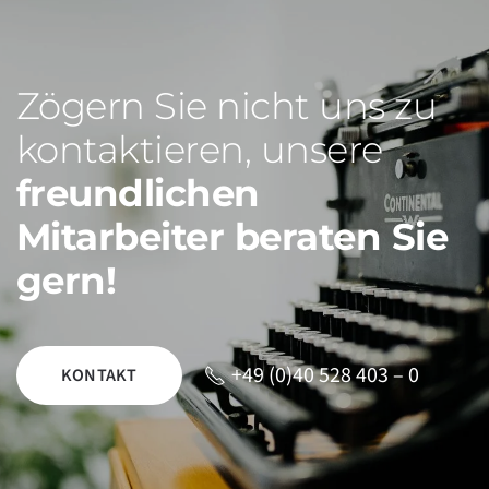
Zögern Sie nicht uns zu
kontaktieren, unsere
freundlichen
Mitarbeiter beraten Sie
gern!
+49 (0)40 528 403 – 0
KONTAKT