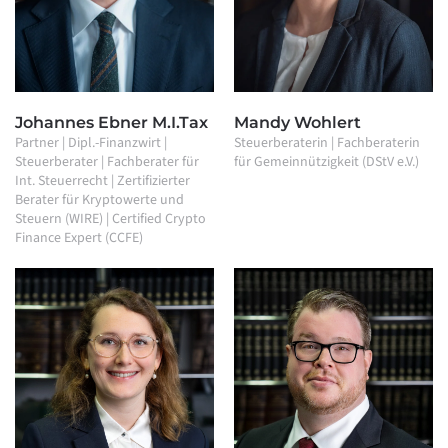
Johannes Ebner M.I.Tax
Mandy Wohlert
Partner | Dipl.-Finanzwirt |
Steuerberaterin | Fachberaterin
Steuerberater | Fachberater für
für Gemeinnützigkeit (DStV e.V.)
Int. Steuerrecht | Zertifizierter
Berater für Kryptowerte und
Steuern (WIRE) | Certified Crypto
Finance Expert (CCFE)