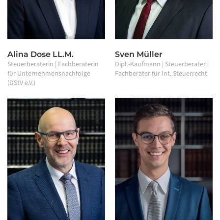
Alina Dose LL.M.
Sven Müller
Steuerberaterin | Fachberaterin
Dipl.-Kaufmann | Steuerberater |
für Unternehmensnachfolge
Fachberater für Int. Steuerrecht
(DStV e.V.)