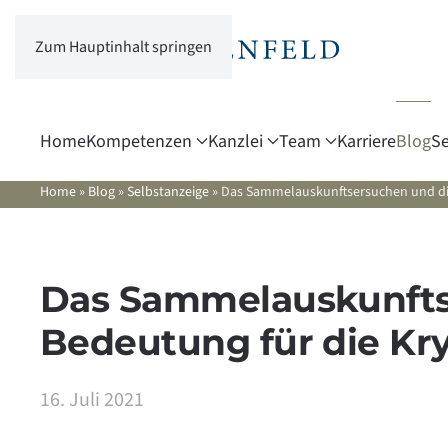
Zum Hauptinhalt springen
Home
Kompetenzen
Kanzlei
Team
Karriere
Blog
Se
Home
»
Blog
»
Selbstanzeige
»
Das Sammelauskunftsersuchen und die
Das Sammelauskunfts
Bedeutung für die Kr
16. Juli 2021