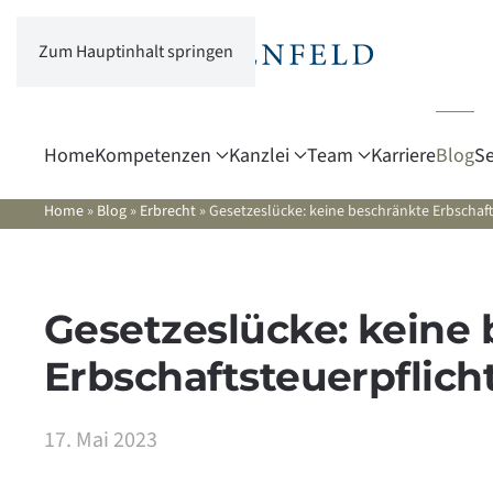
Zum Hauptinhalt springen
Home
Kompetenzen
Kanzlei
Team
Karriere
Blog
Se
Home
»
Blog
»
Erbrecht
»
Gesetzeslücke: keine beschränkte Erbschaf
Gesetzeslücke: keine
Erbschaftsteuerpflic
17. Mai 2023