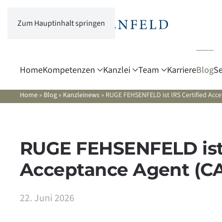
Zum Hauptinhalt springen
Home
Kompetenzen
Kanzlei
Team
Karriere
Blog
Se
Home
»
Blog
»
Kanzleinews
»
RUGE FEHSENFELD ist IRS Certified Acc
RUGE FEHSENFELD ist 
Acceptance Agent (C
22. Juni 2026