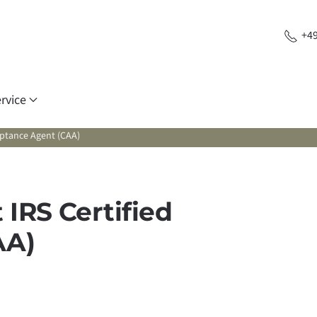
+49
rvice
eptance Agent (CAA)
IRS Certified
AA)