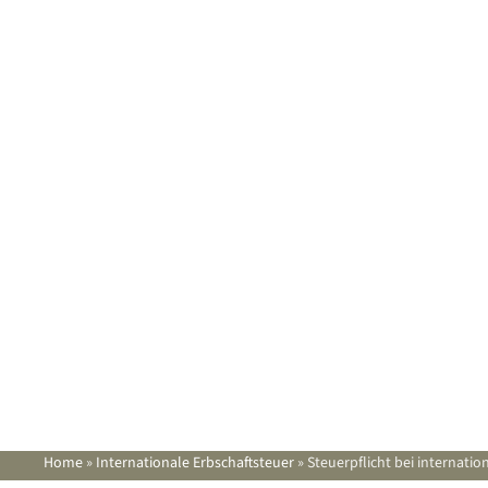
Home
»
Internationale Erbschaftsteuer
»
Steuerpflicht bei internatio