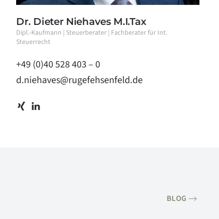
Dr. Dieter Niehaves M.I.Tax
Dipl.-Kaufmann | Steuerberater | Fachberater für Int.
Steuerrecht
+49 (0)40 528 403 – 0
d.niehaves@rugefehsenfeld.de
BLOG