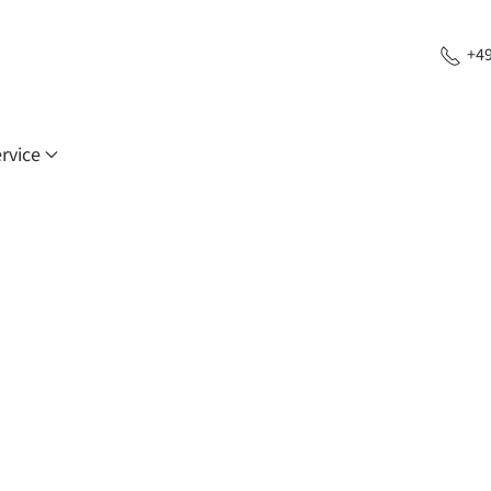
+49
rvice