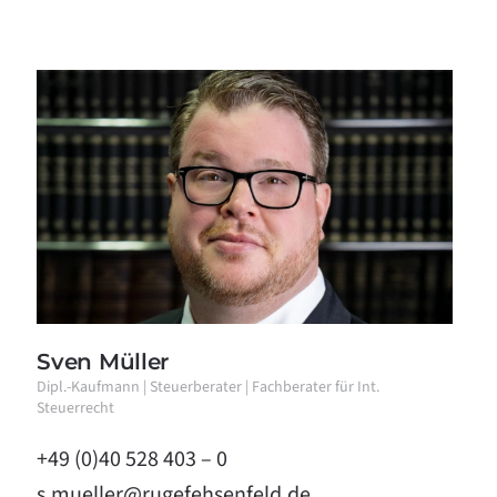
Sven Müller
Dipl.-Kaufmann | Steuerberater | Fachberater für Int.
Steuerrecht
+49 (0)40 528 403 – 0
s.mueller@rugefehsenfeld.de