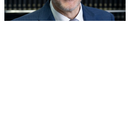
Dr. Dieter Niehaves M.I.Tax
Dipl.-Kaufmann | Steuerberater | Fachberater für Int. Steuerrecht
+49 (0)40 528 403 – 0
d.niehaves@rugefehsenfeld.de
Rechtsanwälte | Steuerberater | Fachanwälte