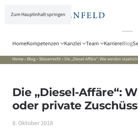
Zum Hauptinhalt springen
Home
Kompetenzen
Kanzlei
Team
Karriere
Blog
Se
Home
»
Blog
»
Steuerrecht
»
Die „Diesel-Affäre“: Wie werden staatlich
Die „Diesel-Affäre“: 
oder private Zuschüsse
8. Oktober 2018